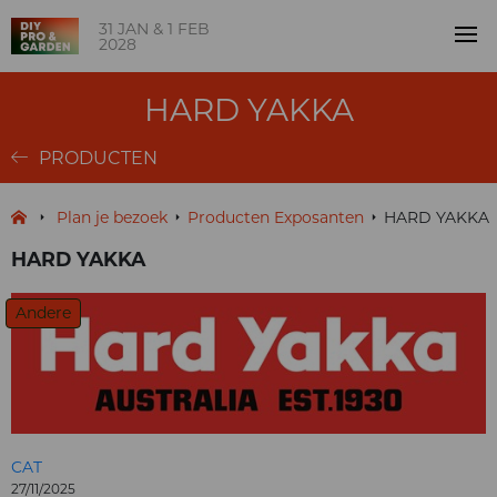
31 JAN & 1 FEB
2028
HARD YAKKA
PRODUCTEN
Plan je bezoek
Producten Exposanten
HARD YAKKA
HARD YAKKA
Andere
CAT
27/11/2025