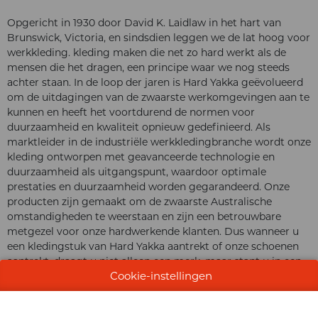
Opgericht in 1930 door David K. Laidlaw in het hart van
Brunswick, Victoria, en sindsdien leggen we de lat hoog voor
werkkleding. kleding maken die net zo hard werkt als de
mensen die het dragen, een principe waar we nog steeds
achter staan. In de loop der jaren is Hard Yakka geëvolueerd
om de uitdagingen van de zwaarste werkomgevingen aan te
kunnen en heeft het voortdurend de normen voor
duurzaamheid en kwaliteit opnieuw gedefinieerd. Als
marktleider in de industriële werkkledingbranche wordt onze
kleding ontworpen met geavanceerde technologie en
duurzaamheid als uitgangspunt, waardoor optimale
prestaties en duurzaamheid worden gegarandeerd. Onze
producten zijn gemaakt om de zwaarste Australische
omstandigheden te weerstaan en zijn een betrouwbare
metgezel voor onze hardwerkende klanten. Dus wanneer u
een kledingstuk van Hard Yakka aantrekt of onze schoenen
aantrekt, draagt u niet alleen een merk, maar stapt u in een
Cookie-instellingen
traditie van kracht en onwankelbare vastberadenheid. Er is
immers niets taaier dan Hard Yakka.