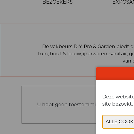
BEZOEKERS
EXPOSA
De vakbeurs DIY, Pro & Garden biedt d
tuin, hout & bouw, ijzerwaren, sanitair,
van 
Deze website 
site bezoekt.
U hebt geen toestemming gegeven om de