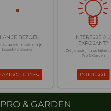
LAN JE BEZOEK
INTERESSE AL
EXPOSANT?
ktische informatie om je
bezoek te plannen
Zet je bedrijf in de kijker 
Pro & Garden
RAKTISCHE INFO
INTERESSE
Y PRO & GARDEN