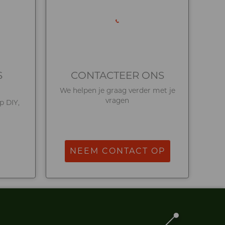
S
CONTACTEER ONS
We helpen je graag verder met je
vragen
op DIY,
NEEM CONTACT OP