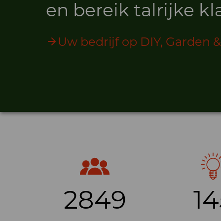
en bereik talrijke k
Uw bedrijf op DIY, Garden &
2849
14