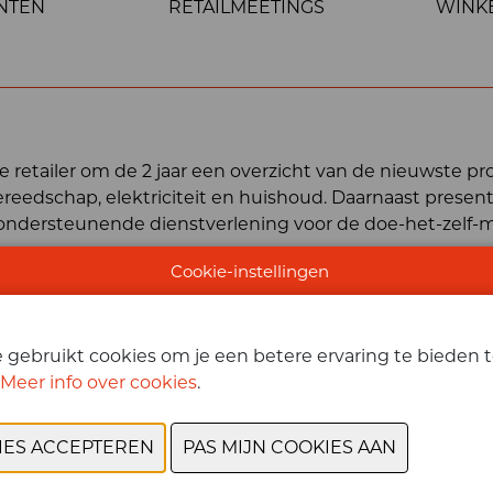
NTEN
RETAILMEETINGS
WINK
e retailer om de 2 jaar een overzicht van de nieuwste p
 gereedschap, elektriciteit en huishoud. Daarnaast pres
ondersteunende dienstverlening voor de doe-het-zelf-m
Cookie-instellingen
gebruikt cookies om je een betere ervaring te bieden te
Meer info over cookies
.
ze content te zien. Pas uw cookie-instellingen aan om