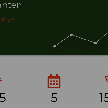
lanten
 Pro?
5
5
1