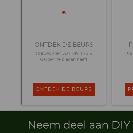
ONTDEK DE BEURS
P
Ontdek alles wat DIY, Pro &
Pra
Garden te bieden heeft
ONTDEK DE BEURS
P
Neem deel aan DI