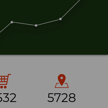
532
5728