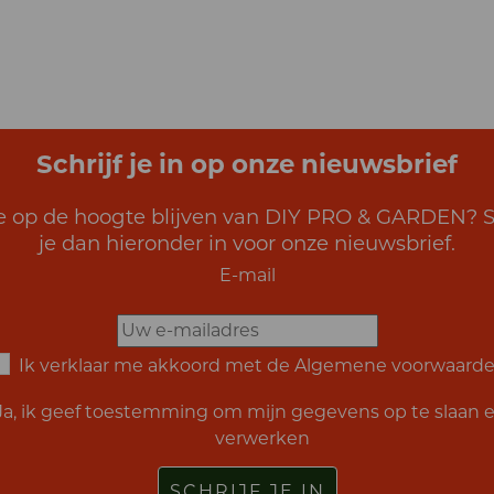
Schrijf je in op onze nieuwsbrief
je op de hoogte blijven van DIY PRO & GARDEN? Sc
je dan hieronder in voor onze nieuwsbrief.
E-mail
Ik verklaar me akkoord met de
Algemene voorwaard
Ja, ik geef toestemming om mijn gegevens op te slaan e
verwerken
SCHRIJF JE IN