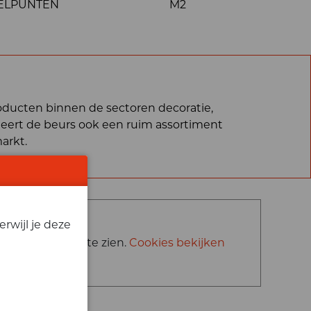
ELPUNTEN
M2
roducten binnen de sectoren decoratie,
enteert de beurs ook een ruim assortiment
arkt.
rwijl je deze
 deze content te zien.
Cookies bekijken