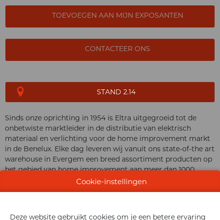
TOEVOEGEN AAN MIJN EXPOSANTEN
CONTACTEER ONS
STAND 2.14
Sinds onze oprichting in 1954 is Eltra uitgegroeid tot de
onbetwiste marktleider in de distributie van elektrisch
materiaal en verlichting voor de home improvement markt
in de Benelux. Elke dag leveren wij vanuit ons state-of-the art
warehouse in Evergem een breed assortiment producten op
het gebied van home improvement aan meer dan 1000
winkels in
België, Nederland
en
de rest van Europa.
Cookie-instellingen
Deze website gebruikt cookies om je een betere ervaring