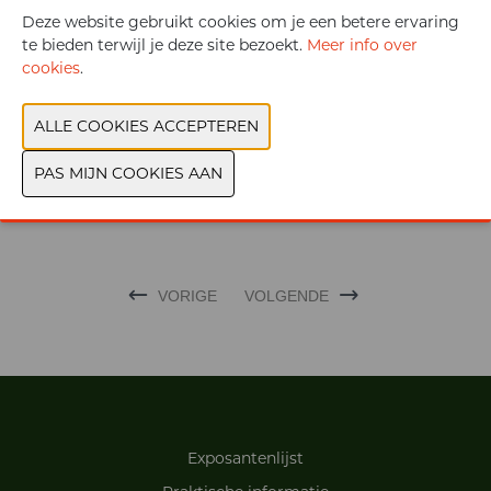
die EMR/EMF uitzenden, zoals telefoonmasten,
Deze website gebruikt cookies om je een betere ervaring
radioantennes, tv-zenders en wifi-netwerken.
te bieden terwijl je deze site bezoekt.
Meer info over
cookies
.
Document
Bekijk catalogus
CONTACTEER ONS
VORIGE
VOLGENDE
Exposantenlijst