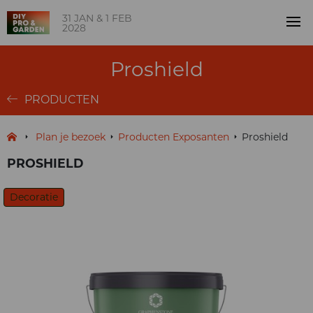
31 JAN & 1 FEB
2028
Proshield
PRODUCTEN
Plan je bezoek
Producten Exposanten
Proshield
PROSHIELD
Decoratie