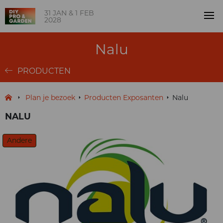
31 JAN & 1 FEB
2028
Nalu
PRODUCTEN
Plan je bezoek
Producten Exposanten
Nalu
NALU
Andere