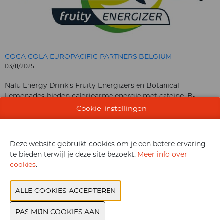
COCA-COLA EUROPACIFIC PARTNERS BELGIUM
03/11/2025
Nalu Energy Drink's Fruity Energizers en Botanical
Lemonades bieden caloriearme energie met cafeïne, B-
vitaminen en verfrissende fruitige smaken
Cookie-instellingen
CONTACTEER ONS
Deze website gebruikt cookies om je een betere ervaring
te bieden terwijl je deze site bezoekt.
Meer info over
cookies
.
VORIGE
VOLGENDE