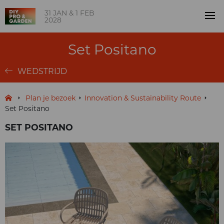
31 JAN & 1 FEB
2028
Set Positano
WEDSTRIJD
Plan je bezoek
Innovation & Sustainability Route
Set Positano
SET POSITANO