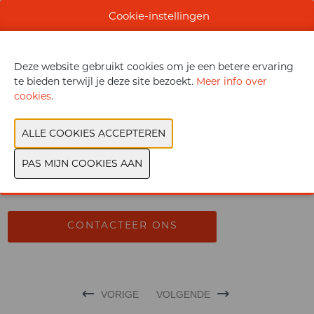
Cookie-instellingen
PLASTICA ALTO SELE
Productgroep:
Tuin
De Positano-set combineert elegantie, stevigheid en
Deze website gebruikt cookies om je een betere ervaring
lichtheid. Hij is gemaakt van gerecycled plastic en is de
te bieden terwijl je deze site bezoekt.
Meer info over
ideale oplossing voor gebruik buitenshuis.
cookies
.
Document
Bekijk catalogus
CONTACTEER ONS
VORIGE
VOLGENDE