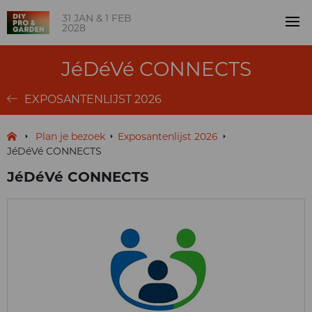
31 JAN & 1 FEB
2028
JéDéVé CONNECTS
EXPOSANTENLIJST 2026
Plan je bezoek
Exposantenlijst 2026
JéDéVé CONNECTS
JéDéVé CONNECTS