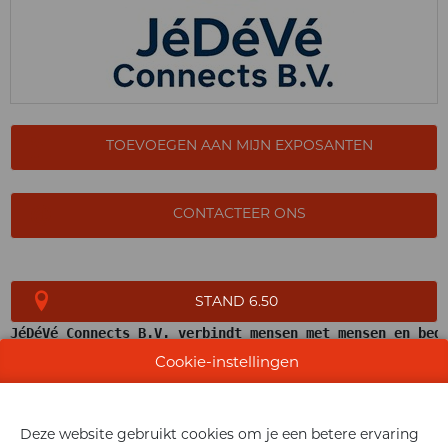
TOEVOEGEN AAN MIJN EXPOSANTEN
CONTACTEER ONS
STAND 6.50
JéDéVé Connects B.V. verbindt mensen met mensen en bed
op een manier die waarde toevoegt voor alle betrokken p
Cookie-instellingen
We doen dit op zo'n manier dat alle partijen zullen zeg
Deze verbinding voelt alsof hij er altijd al is gewees
Deze website gebruikt cookies om je een betere ervaring