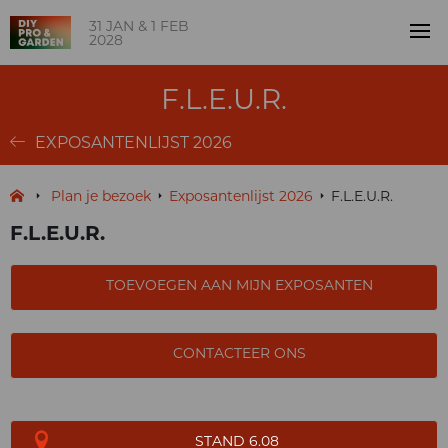
31 JAN & 1 FEB
2028
F.L.E.U.R.
EXPOSANTENLIJST 2026
Plan je bezoek
Exposantenlijst 2026
F.L.E.U.R.
F.L.E.U.R.
TOEVOEGEN AAN MIJN EXPOSANTEN
CONTACTEER ONS
STAND 6.08