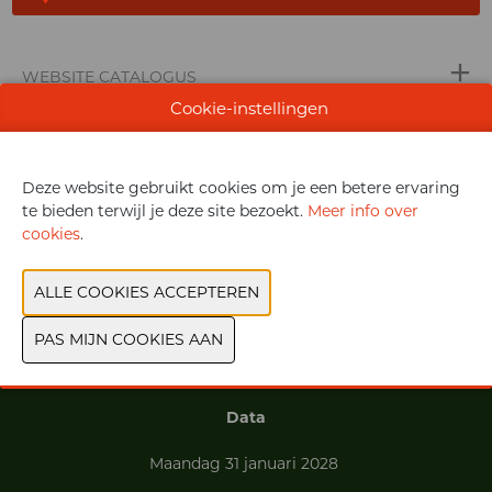
WEBSITE CATALOGUS
Cookie-instellingen
VORIGE
VOLGENDE
Deze website gebruikt cookies om je een betere ervaring
te bieden terwijl je deze site bezoekt.
Meer info over
cookies
.
Exposantenlijst
Praktische informatie
Contact
Data
Maandag 31 januari 2028