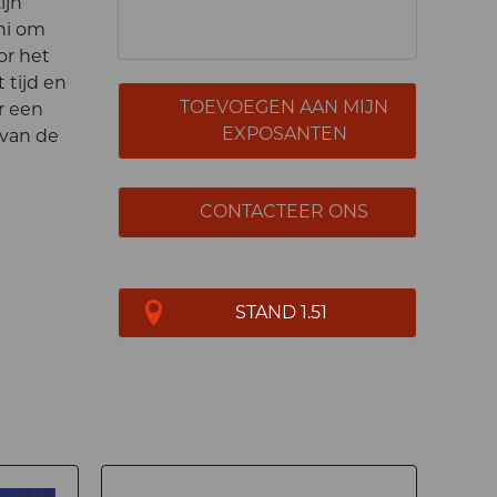
ijn
ini om
or het
 tijd en
TOEVOEGEN AAN MIJN
r een
EXPOSANTEN
 van de
CONTACTEER ONS
STAND 1.51