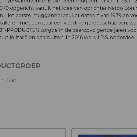
f ijzerwarenwinkel is die geen muggenhor van I.R.S. in z
 1970 opgericht vanuit het idee van oprichter Nardo Bon
. Het eerste muggenhorpakket dateert van 1979 en vo
stalleren met een paar eenvoudige gereedschappen, wat
KIT-PRODUCTEN zorgde in de daaropvolgende jaren voo
kt in Italië en daarbuiten. In 2016 werd I.R.S. onderdeel
DUCTGROEP
e, Tuin