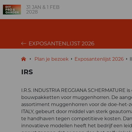
31 JAN & 1 FEB
2028
EXPOSANTENLIJST 2026
Plan je bezoek
Exposantenlijst 2026
IRS
I.R.S. INDUSTRIA REGGIANA SCHERMATURE is e
bouwpakketten voor muggenhorren. De aange
assortiment muggenhorren voor de doe-het-zel
ITALY, gebeurt door middel van sterk geautom
te handhaven tegen competitieve kosten. Dankz
innovatieve modellen heeft het bedrijf een l