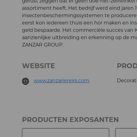
gerust zeggen dat er geen doe-het-zelfwinkel o
assortiment heeft. Het bedrijf werd eind jaren
insectenbeschermingssystemen te produceren
eerst kon iedereen thuis een hor maken en in
geld bespaarde. Het commerciële succes van 
aanzienlijke uitbreiding en erkenning op de mar
ZANZAR GROUP.
WEBSITE
PRO
www.zanzariereirs.com
Decorati
PRODUCTEN EXPOSANTEN