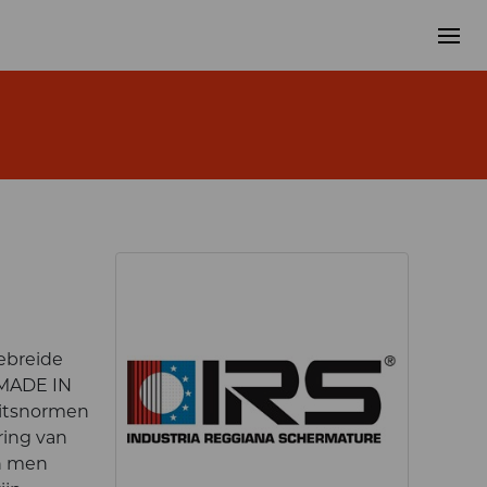
ebreide
 MADE IN
eitsnormen
ring van
an men