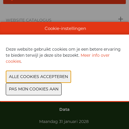
WEBSITE CATALOGUS
Cookie-instellingen
VORIGE
VOLGENDE
Deze website gebruikt cookies om je een betere ervaring
te bieden terwijl je deze site bezoekt.
Meer info over
cookies
.
Exposantenlijst
Praktische informatie
Contact
Data
Maandag 31 januari 2028