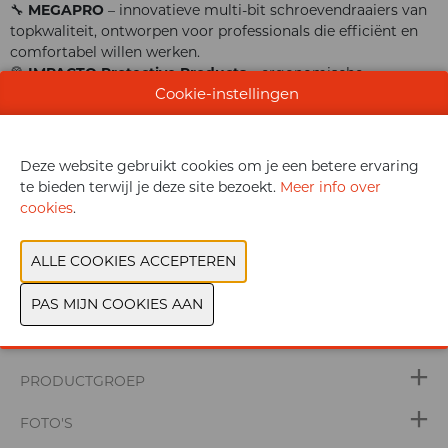
🔧
MEGAPRO
– innovatieve multi-bit schroevendraaiers van
topkwaliteit, ontworpen voor professionals die efficiënt en
comfortabel willen werken.
🦺
IMPACTO Protective Products
– ergonomische
Cookie-instellingen
oplossingen voor hand- en kniebescherming, waaronder de
populaire Impacto Kneemat.
Deze website gebruikt cookies om je een betere ervaring
te bieden terwijl je deze site bezoekt.
Meer info over
Bezoek onze stand en ontdek hoe wij met deze merken
cookies
.
bijdragen aan een veiligere en productievere werkplek.
WEBSITE CATALOGUS
PRODUCTGROEP
FOTO'S