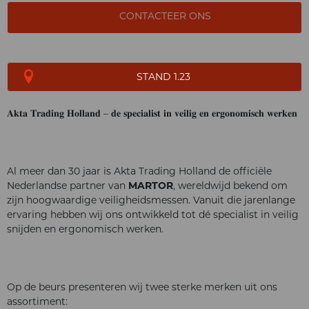
CONTACTEER ONS
STAND 1.23
𝐀𝐤𝐭𝐚 𝐓𝐫𝐚𝐝𝐢𝐧𝐠 𝐇𝐨𝐥𝐥𝐚𝐧𝐝 – 𝐝𝐞 𝐬𝐩𝐞𝐜𝐢𝐚𝐥𝐢𝐬𝐭 𝐢𝐧 𝐯𝐞𝐢𝐥𝐢𝐠 𝐞𝐧 𝐞𝐫𝐠𝐨𝐧𝐨𝐦𝐢𝐬𝐜𝐡 𝐰𝐞𝐫𝐤𝐞𝐧
Al meer dan 30 jaar is Akta Trading Holland de officiële
Nederlandse partner van
MARTOR
, wereldwijd bekend om
zijn hoogwaardige veiligheidsmessen. Vanuit die jarenlange
ervaring hebben wij ons ontwikkeld tot dé specialist in veilig
snijden en ergonomisch werken.
Op de beurs presenteren wij twee sterke merken uit ons
assortiment: