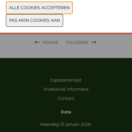
FOTO'S
MERK
VORIGE
VOLGENDE
Exposantenlijst
Praktische informatie
Contact
Data
Maandag 31 januari 2028