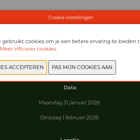
Cookie-instellingen
gebruikt cookies om je een betere ervaring te bieden te
VORIGE
VOLGENDE
Meer info over cookies
.
Data
Maandag 31 januari 2028
Dinsdag 1 februari 2028