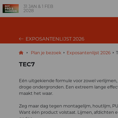
31 JAN & 1 FEB
2028
EXPOSANTENLIJST 2026
Plan je bezoek
Exposantenlijst 2026
TEC7
Eén uitgekiende formule voor zowel verlijmen
droge ondergronden. Een extreem lange effecti
maakt het waar.
Zeg maar dag tegen montagelijm, houtlijm, PU-lijm
Want één product volstaat. Lijmen, afdichten e