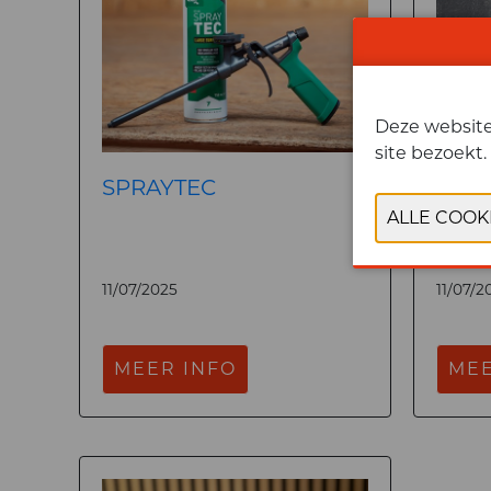
Deze website 
site bezoekt.
SPRAYTEC
WP7-
DAK
11/07/2025
11/07/2
MEER INFO
MEE