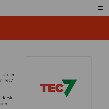
natte en
n. Tec7
lderskit.
nder