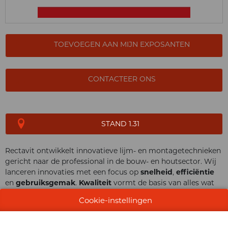
TOEVOEGEN AAN MIJN EXPOSANTEN
CONTACTEER ONS
STAND 1.31
Rectavit ontwikkelt innovatieve lijm- en montagetechnieken
gericht naar de professional in de bouw- en houtsector. Wij
lanceren innovaties met een focus op
snelheid
,
efficiëntie
en
gebruiksgemak
.
Kwaliteit
vormt de basis van alles wat
we doen, met oog voor duurzaamheid en prestaties op lange
Cookie-instellingen
termijn. We bieden oplossingen op maat voor elke
toepassing. Onze klanten kunnen rekenen op een
uitstekende
service
en technische ondersteuning.