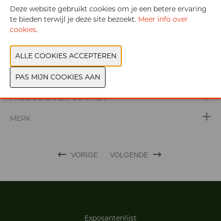
Deze website gebruikt cookies om je een betere ervaring
te bieden terwijl je deze site bezoekt.
Meer info over
cookies
.
WEBSITE CATALOGUS
PRODUCTGROEP
PRODUCTEN EXPOSANTEN
MERK
VORIGE
VOLGENDE
Exposantenlijst