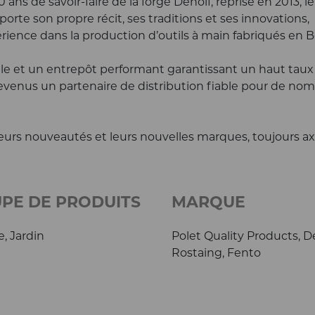
 ans de savoir-faire de la forge Denolf, reprise en 2013, 
orte son propre récit, ses traditions et ses innovations,
ience dans la production d’outils à main fabriqués en B
le et un entrepôt performant garantissant un haut taux
devenus un partenaire de distribution fiable pour de no
 leurs nouveautés et leurs nouvelles marques, toujours ax
PE DE PRODUITS
MARQUE
e, Jardin
Polet Quality Products, D
Rostaing, Fento