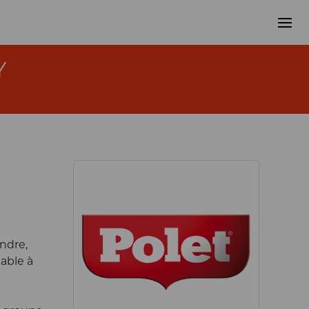
Y
ndre,
able à