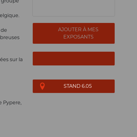
le groupe
elgique.
AJOUTER À MES
 de
EXPOSANTS
mbreuses
ées sur la
STAND 6.05
e Pypere,