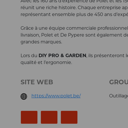
Avec les 160 ans d’expérience de Polet et les 150
réunit une riche histoire. Chaque entreprise app
représentant ensemble plus de 450 ans d’expér
Grâce à une équipe commerciale professionnel
livraison, Polet et De Pypere sont également 
grandes marques.
Lors du
DIY PRO & GARDEN
, ils présenteront
qualité et l’ergonomie.
SITE WEB
GROU
https://www.polet.be/
Outillag