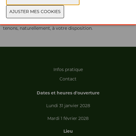
Aussi, il y a des sociétés qui vous proposent les données de
nos visiteurs. Nous respectons la loi PIBR et ne vendons
jamais les données de nos visiteurs à des tiers. Pour tout
renseignement complémentaire à ce sujet, nous nous
tenons, naturellement, à votre disposition.
Infos pratique
Contact
Dates et heures d'ouverture
Lundi 31 janvier 2028
Mardi 1 février 2028
Lieu