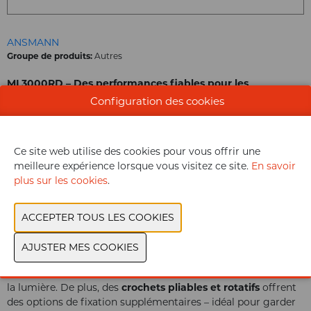
ANSMANN
Groupe de produits:
Autres
ML3000RD – Des performances fiables pour les
professionnels
Configuration des cookies
Flexible & Puissante
La
ML3000RD lampe d’atelier
associe un design haut de
gamme et une fonctionnalité maximale – idéale pour les
Ce site web utilise des cookies pour vous offrir une
plateformes élévatrices, inspections, ateliers ou l’industrie.
meilleure expérience lorsque vous visitez ce site.
En savoir
La
COB-LED de 30W
délivre jusqu’à
3000 lumens
, avec une
plus sur les cookies
.
fonction de variation de lumière pour s’adapter aux besoins.
La température de couleur de
6000K
offre une lumière
blanche parfaite pour un travail précis et agréable.
Ergonomique & Polyvalente
Le boîtier robuste avec poignée caoutchoutée garantit une
prise sûre. Deux
supports rotatifs et
réglables
avec
aimants
permettent une position flexible de
la lumière. De plus, des
crochets pliables et rotatifs
offrent
des options de fixation supplémentaires – idéal pour garder